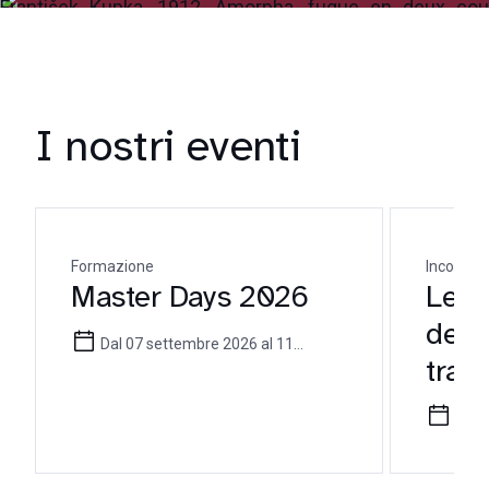
I nostri eventi
Formazione
Incontro 
Master Days 2026
Le mi
dell
Dal 07 settembre 2026 al 11
tra t
settembre 2026
pote
16 l
ammi
enfo