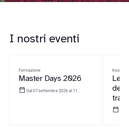
I nostri eventi
Formazione
Incontro 
Master Days 2026
Le mi
dell
Dal 07 settembre 2026 al 11
tra t
settembre 2026
pote
16 l
ammi
enfo