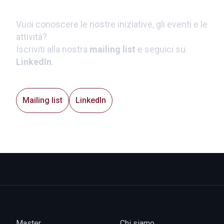
Vuoi conoscere le nostre iniziative, gli eventi e le
attività?
Iscriviti alla nostra
mailing list
e seguici su
LinkedIn
.
Mailing list
LinkedIn
Master
Chi siamo