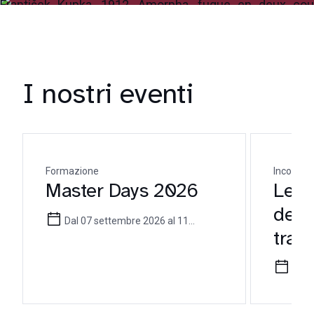
I nostri eventi
Formazione
Incontro 
Master Days 2026
Le mi
dell
Dal 07 settembre 2026 al 11
tra t
settembre 2026
pote
16 l
ammi
enfo