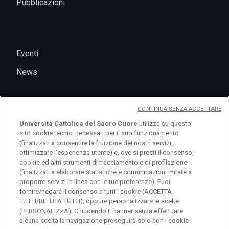
Pubblicazioni
Eventi
News
CONTINUA SENZA ACCETTARE
Università Cattolica del Sacro Cuore
utilizza su questo
sito cookie tecnici necessari per il suo funzionamento
(finalizzati a consentire la fruizione dei nostri servizi,
ottimizzare l'esperienza utente) e, ove si presti il consenso,
cookie ed altri strumenti di tracciamento e di profilazione
logo UC
(finalizzati a elaborare statistiche e comunicazioni mirate a
proporre servizi in linea con le tue preferenze). Puoi
fornire/negare il consenso a tutti i cookie (ACCETTA
© Università Cattolica del Sacro Cuore Largo A.
TUTTI/RIFIUTA TUTTI), oppure personalizzare le scelte
Gemelli 1, 20123 Milano PI 02133120150
(PERSONALIZZA). Chiudendo il banner senza effettuare
alcuna scelta la navigazione proseguirà solo con i cookie