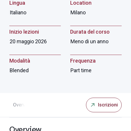
Lingua
Location
Italiano
Milano
Inizio lezioni
Durata del corso
20 maggio 2026
Meno di un anno
Modalità
Frequenza
Blended
Part time
Overview
Obiettivi
Programma
Destinatari
Iscrizioni
Is
Overview