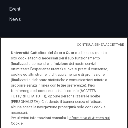
Eventi
News
CONTINUA SENZA ACCETTARE
Università Cattolica del Sacro Cuore
utilizza su questo
sito cookie tecnici necessari per il suo funzionamento
(finalizzati a consentire la fruizione dei nostri servizi,
ottimizzare l'esperienza utente) e, ove si presti il consenso,
logo UC
cookie ed altri strumenti di tracciamento e di profilazione
(finalizzati a elaborare statistiche e comunicazioni mirate a
proporre servizi in linea con le tue preferenze). Puoi
© Università Cattolica del Sacro Cuore Largo A.
fornire/negare il consenso a tutti i cookie (ACCETTA
TUTTI/RIFIUTA TUTTI), oppure personalizzare le scelte
Gemelli 1, 20123 Milano PI 02133120150
(PERSONALIZZA). Chiudendo il banner senza effettuare
alcuna scelta la navigazione proseguirà solo con i cookie
necessari.
Per ulteriori informazioni consulta l'
informativa di Ateneo sui
Cookie.
Privacy