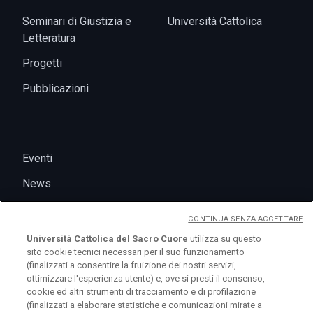
Seminari di Giustizia e
Università Cattolica
Letteratura
Progetti
Pubblicazioni
Eventi
News
CONTINUA SENZA ACCETTARE
Università Cattolica del Sacro Cuore
utilizza su questo
sito cookie tecnici necessari per il suo funzionamento
(finalizzati a consentire la fruizione dei nostri servizi,
ottimizzare l'esperienza utente) e, ove si presti il consenso,
cookie ed altri strumenti di tracciamento e di profilazione
(finalizzati a elaborare statistiche e comunicazioni mirate a