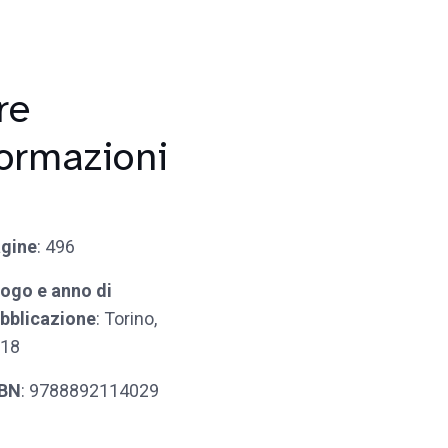
re
formazioni
gine
: 496
ogo e anno di
bblicazione
: Torino,
18
SBN
: 9788892114029