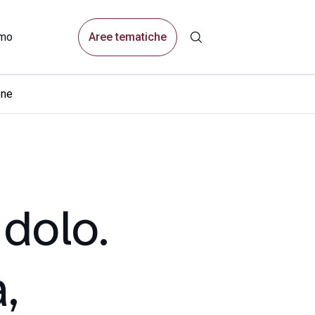
Aree tematiche
amo
one
dolo.
,