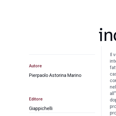
in
Il 
int
Autore
fat
cas
Pierpaolo Astorina Marino
con
nel
all
Editore
dop
pro
Giappichelli
pro