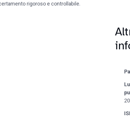
ertamento rigoroso e controllabile.
Alt
in
Pa
Lu
pu
20
I