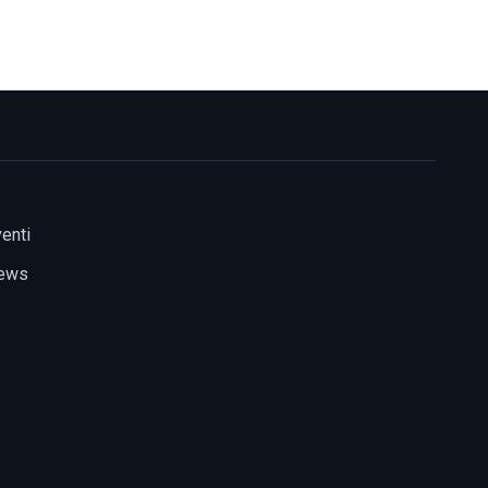
enti
ews