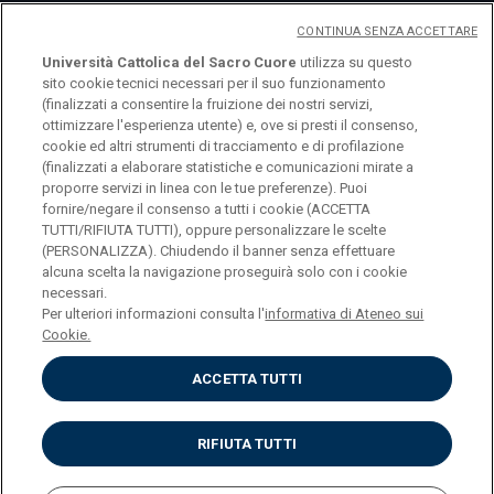
CONTINUA SENZA ACCETTARE
Università Cattolica del Sacro Cuore
utilizza su questo
sito cookie tecnici necessari per il suo funzionamento
(finalizzati a consentire la fruizione dei nostri servizi,
ottimizzare l'esperienza utente) e, ove si presti il consenso,
cookie ed altri strumenti di tracciamento e di profilazione
(finalizzati a elaborare statistiche e comunicazioni mirate a
logo UC
proporre servizi in linea con le tue preferenze). Puoi
fornire/negare il consenso a tutti i cookie (ACCETTA
TUTTI/RIFIUTA TUTTI), oppure personalizzare le scelte
© Università Cattolica del Sacro Cuore Largo A.
(PERSONALIZZA). Chiudendo il banner senza effettuare
alcuna scelta la navigazione proseguirà solo con i cookie
Gemelli 1, 20123 Milano PI 02133120150
necessari.
Per ulteriori informazioni consulta l'
informativa di Ateneo sui
Cookie.
ACCETTA TUTTI
Privacy
Cookies
Impostazione dei cookies
RIFIUTA TUTTI