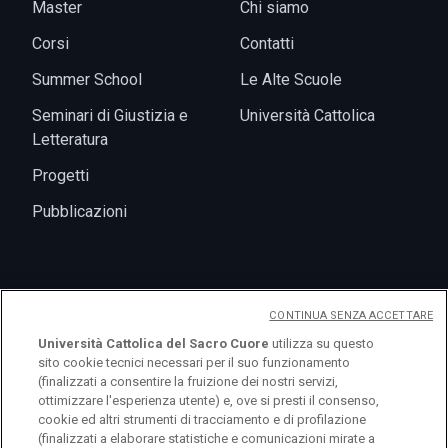
Master
Chi siamo
Corsi
Contatti
Summer School
Le Alte Scuole
Seminari di Giustizia e
Università Cattolica
Letteratura
Progetti
Pubblicazioni
Eventi
CONTINUA SENZA ACCETTARE
Università Cattolica del Sacro Cuore
utilizza su questo
News
sito cookie tecnici necessari per il suo funzionamento
(finalizzati a consentire la fruizione dei nostri servizi,
ottimizzare l'esperienza utente) e, ove si presti il consenso,
cookie ed altri strumenti di tracciamento e di profilazione
(finalizzati a elaborare statistiche e comunicazioni mirate a