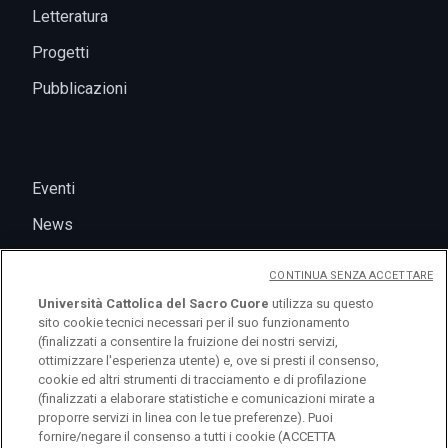
Letteratura
Progetti
Pubblicazioni
Eventi
News
CONTINUA SENZA ACCETTARE
Università Cattolica del Sacro Cuore
utilizza su questo
sito cookie tecnici necessari per il suo funzionamento
(finalizzati a consentire la fruizione dei nostri servizi,
ottimizzare l'esperienza utente) e, ove si presti il consenso,
cookie ed altri strumenti di tracciamento e di profilazione
(finalizzati a elaborare statistiche e comunicazioni mirate a
logo UC
proporre servizi in linea con le tue preferenze). Puoi
fornire/negare il consenso a tutti i cookie (ACCETTA