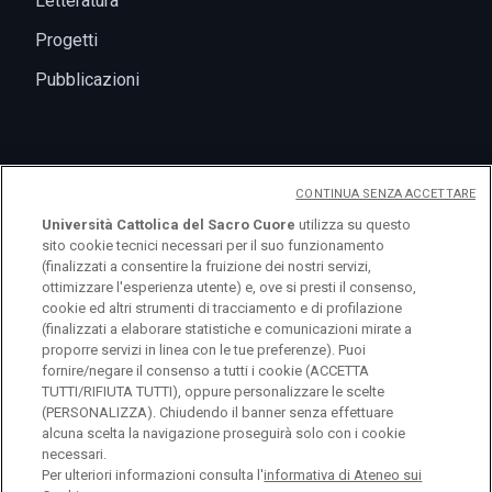
Letteratura
Progetti
Pubblicazioni
Eventi
CONTINUA SENZA ACCETTARE
Università Cattolica del Sacro Cuore
utilizza su questo
News
sito cookie tecnici necessari per il suo funzionamento
(finalizzati a consentire la fruizione dei nostri servizi,
ottimizzare l'esperienza utente) e, ove si presti il consenso,
cookie ed altri strumenti di tracciamento e di profilazione
(finalizzati a elaborare statistiche e comunicazioni mirate a
proporre servizi in linea con le tue preferenze). Puoi
fornire/negare il consenso a tutti i cookie (ACCETTA
TUTTI/RIFIUTA TUTTI), oppure personalizzare le scelte
(PERSONALIZZA). Chiudendo il banner senza effettuare
alcuna scelta la navigazione proseguirà solo con i cookie
logo UC
necessari.
Per ulteriori informazioni consulta l'
informativa di Ateneo sui